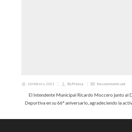
26 febrero, 2021
By Prensa
No comments yet
El Intendente Municipal Ricardo Moccero junto al D
Deportiva en su 66° aniversario, agradeciendo la activ