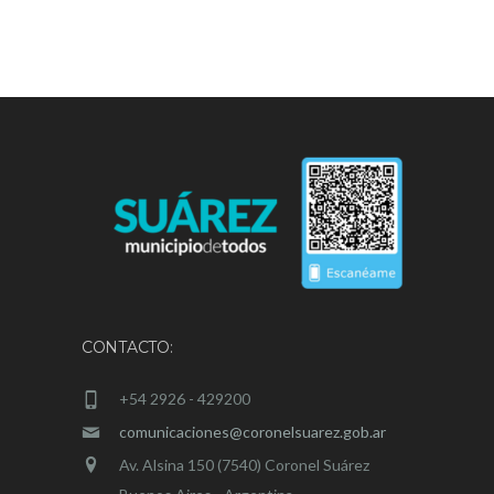
CONTACTO:
+54 2926 - 429200
comunicaciones@coronelsuarez.gob.ar
Av. Alsina 150 (7540) Coronel Suárez