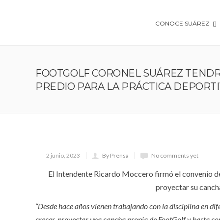
CONOCE SUÁREZ
FOOTGOLF CORONEL SUÁREZ TENDR
PREDIO PARA LA PRÁCTICA DEPORT
2 junio, 2023
By Prensa
No comments yet
El Intendente Ricardo Moccero firmó el convenio de
proyectar su cancha
“Desde hace años vienen trabajando con la disciplina en dif
crecer, proyectar una cancha propia de FootGolf y hasta co