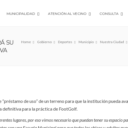
MUNICIPALIDAD
ATENCIÓN AL VECINO
CONSULTA
Á SU
Home
Gobierno
Deportes
Municipio
Nuestra Ciudad
IVA
 “préstamo de uso” de un terreno para que la institución pueda av
 definitiva para la práctica de FootGolf.
erentes lugares, por eso vimos necesario que puedan tener su espacio p
ntar con una Escuela Municipal para que todos los chicos y adultos pu