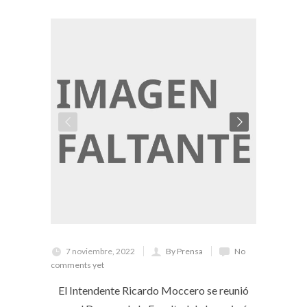
7 noviembre, 2022
By Prensa
No
comments yet
El Intendente Ricardo Moccero se reunió