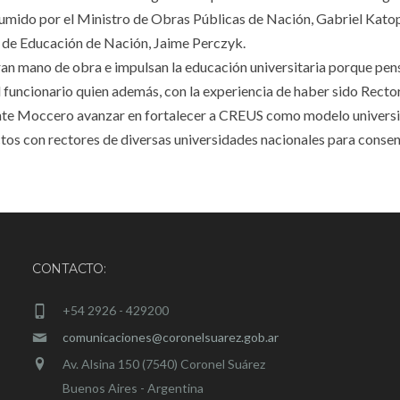
umido por el Ministro de Obras Públicas de Nación, Gabriel Kato
io de Educación de Nación, Jaime Perczyk.
an mano de obra e impulsan la educación universitaria porque pe
el funcionario quien además, con la experiencia de haber sido Rector
dente Moccero avanzar en fortalecer a CREUS como modelo universi
actos con rectores de diversas universidades nacionales para consen
CONTACTO:
+54 2926 - 429200
comunicaciones@coronelsuarez.gob.ar
Av. Alsina 150 (7540) Coronel Suárez
Buenos Aires - Argentina