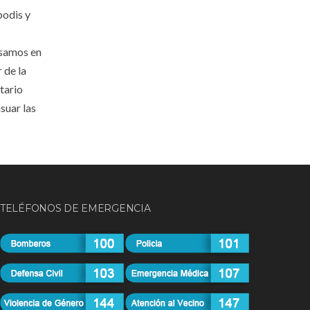
podis y
nsamos en
 de la
tario
suar las
TELÉFONOS DE EMERGENCIA