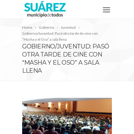
Home
Gobierno
Juventud
Gobierno/Juventud: Pasó otra tarde de cine con
“Masha y el Oso” a sala llena
GOBIERNO/JUVENTUD: PASÓ
OTRA TARDE DE CINE CON
“MASHA Y EL OSO” A SALA
LLENA