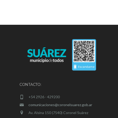
CONTACTO:
+54 2926 - 429200
comunicaciones@coronelsuarez.gob.ar
Av. Alsina 150 (7540) Coronel Suárez