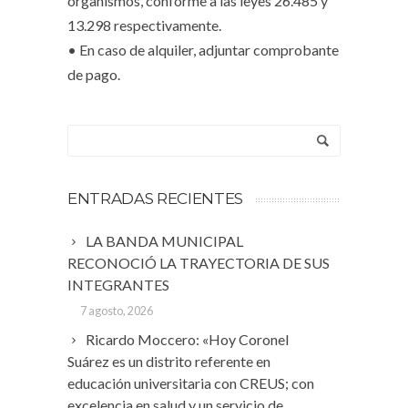
organismos, conforme a las leyes 26.485 y
13.298 respectivamente.
• En caso de alquiler, adjuntar comprobante
de pago.
ENTRADAS RECIENTES
LA BANDA MUNICIPAL
RECONOCIÓ LA TRAYECTORIA DE SUS
INTEGRANTES
7 agosto, 2026
Ricardo Moccero: «Hoy Coronel
Suárez es un distrito referente en
educación universitaria con CREUS; con
excelencia en salud y un servicio de