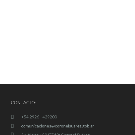
CONTACTO:
+54 2926 - 429200
comunicaciones@coronelsuarez.gob.ar
Av. Alsina 150 (7540) Coronel Suárez