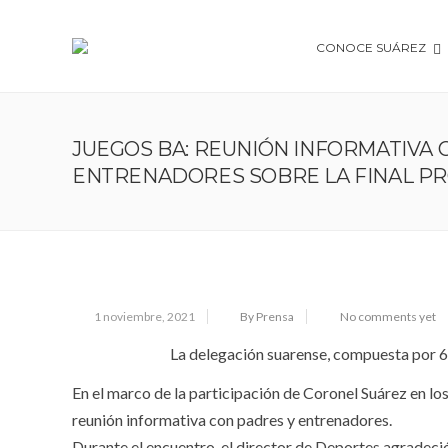
CONOCE SUÁREZ
JUEGOS BA: REUNIÓN INFORMATIVA 
ENTRENADORES SOBRE LA FINAL PR
1 noviembre, 2021
By Prensa
No comments yet
La delegación suarense, compuesta por 69 
En el marco de la participación de Coronel Suárez en lo
reunión informativa con padres y entrenadores.
Durante el encuentro, el director de Deportes agradeció 