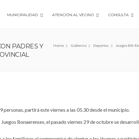
MUNICIPALIDAD
ATENCIÓN AL VECINO
CONSULTA
CON PADRES Y
Home
Gobierno
Deportes
Juegos BA: Reu
OVINCIAL
personas, partirá este viernes a las 05.30 desde el municipio.
s Juegos Bonaerenses, el pasado viernes 29 de octubre se desarrol
a los familiares el compromiso de alentar a los jóvenes a participa