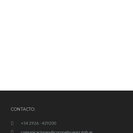
CONTACTO:
+54 2926 - 429200
comunicaciones@coronelsuarez.gob.ar