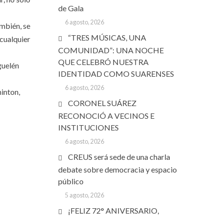
de Gala
6 agosto, 2026
ambién, se
“TRES MÚSICAS, UNA
 cualquier
COMUNIDAD”: UNA NOCHE
QUE CELEBRÓ NUESTRA
guelén
IDENTIDAD COMO SUARENSES
6 agosto, 2026
minton,
CORONEL SUÁREZ
RECONOCIÓ A VECINOS E
INSTITUCIONES
6 agosto, 2026
CREUS será sede de una charla
debate sobre democracia y espacio
público
5 agosto, 2026
¡FELIZ 72° ANIVERSARIO,