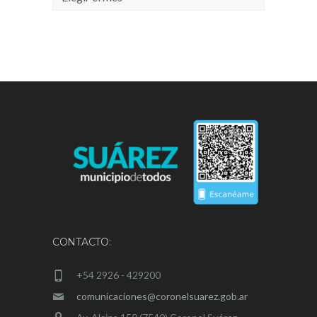
CONTACTO:
+54 2926 - 429200
comunicaciones@coronelsuarez.gob.ar