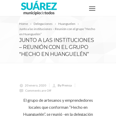
Home
Delegaciones
Huanguelen
Junto a las instituciones – Reunión con el grupo “Hecho
en Huanguelén”
JUNTO A LAS INSTITUCIONES
– REUNIÓN CON EL GRUPO
“HECHO EN HUANGUELÉN”
20 enero, 2020
By Prensa
Comments are Off
El grupo de artesanos y emprendedores
locales que conforman “Hecho en
Huanguelén”, se reunió -en la delegación