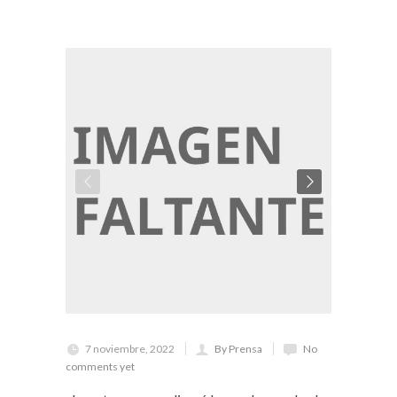
7 noviembre, 2022
By Prensa
No
comments yet