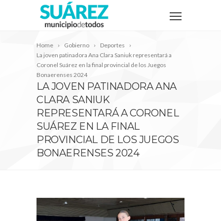
Home
Gobierno
Deportes
La joven patinadora Ana Clara Saniuk representará a
Coronel Suárez en la final provincial de los Juegos
Bonaerenses 2024
LA JOVEN PATINADORA ANA
CLARA SANIUK
REPRESENTARÁ A CORONEL
SUÁREZ EN LA FINAL
PROVINCIAL DE LOS JUEGOS
BONAERENSES 2024