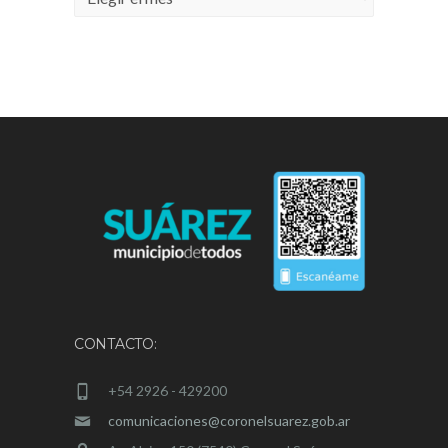
CONTACTO:
+54 2926 - 429200
comunicaciones@coronelsuarez.gob.ar