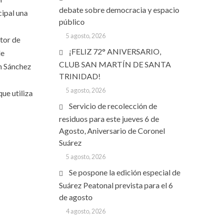
debate sobre democracia y espacio
cipal una
público
5 agosto, 2026
tor de
¡FELIZ 72° ANIVERSARIO,
de
CLUB SAN MARTÍN DE SANTA
én Sánchez
TRINIDAD!
5 agosto, 2026
ue utiliza
Servicio de recolección de
residuos para este jueves 6 de
Agosto, Aniversario de Coronel
Suárez
5 agosto, 2026
Se pospone la edición especial de
Suárez Peatonal prevista para el 6
de agosto
4 agosto, 2026