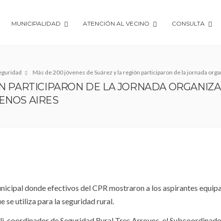
MUNICIPALIDAD
ATENCIÓN AL VECINO
CONSULTA
eguridad
Más de 200 jóvenes de Suárez y la región participaron de la jornada orga
ÓN PARTICIPARON DE LA JORNADA ORGANIZA
ENOS AIRES
Municipal donde efectivos del CPR mostraron a los aspirantes equip
 se utiliza para la seguridad rural.
li, coordinador de Seguridad Rural Tres Arroyos, el Subcoordinad