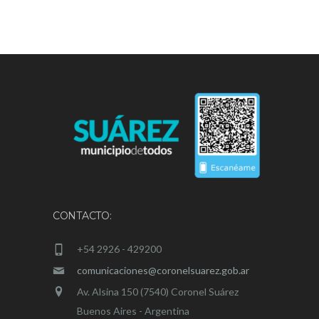
CONTACTO:
+54 2926 - 429200
comunicaciones@coronelsuarez.gob.ar
Av. Alsina 150 (7540) Coronel Suárez
Buenos Aires - Argentina