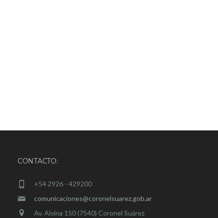
CONTACTO:
+54 2926 - 429200
comunicaciones@coronelsuarez.gob.ar
Av. Alsina 150 (7540) Coronel Suárez