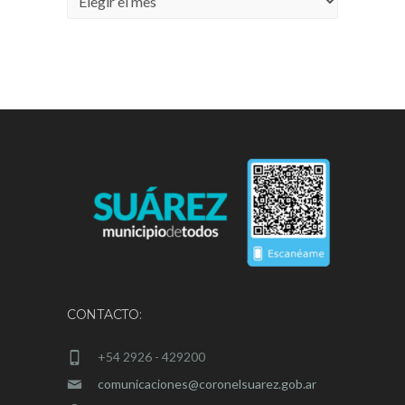
CONTACTO:
+54 2926 - 429200
comunicaciones@coronelsuarez.gob.ar