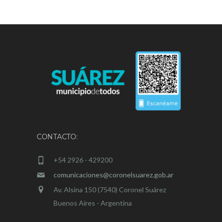
CONTACTO:
+54 2926 - 429200
comunicaciones@coronelsuarez.gob.ar
Av. Alsina 150 (7540) Coronel Suárez
Buenos Aires - Argentina