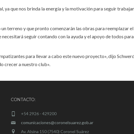
 ya que nos brinda la energía y la motivación para seguir trabaja
ó un terreno y que pronto comenzarán las obras para reemplazar el
se necesitará seguir contando con la ayuda y el apoyo de todos para
mpatizantes para llevar a cabo este nuevo proyecto», dijo Schwerd
o crecer a nuestro club».
CONTACTO:
+54 2926 - 429200
comunicaciones@coronelsuarez.gob.ar
Av. Alsina 150 (7540) Coronel Suárez