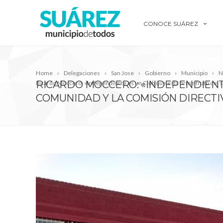
CONOCE SUÁREZ
Home
Delegaciones
San Jose
Gobierno
Municipio
N
RICARDO MOCCERO: «INDEPENDIENTE
Ricardo Moccero: «Independiente es un Club que está firme fruto del sa
COMUNIDAD Y LA COMISIÓN DIRECTI