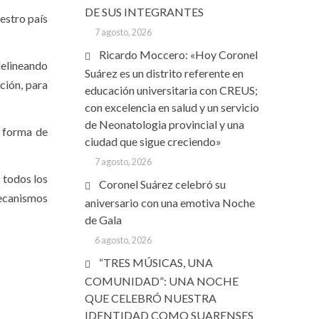
DE SUS INTEGRANTES
uestro país
7 agosto, 2026
Ricardo Moccero: «Hoy Coronel
delineando
Suárez es un distrito referente en
ción, para
educación universitaria con CREUS;
con excelencia en salud y un servicio
de Neonatologia provincial y una
o forma de
ciudad que sigue creciendo»
7 agosto, 2026
 todos los
Coronel Suárez celebró su
mecanismos
aniversario con una emotiva Noche
de Gala
6 agosto, 2026
“TRES MÚSICAS, UNA
COMUNIDAD”: UNA NOCHE
QUE CELEBRÓ NUESTRA
IDENTIDAD COMO SUARENSES