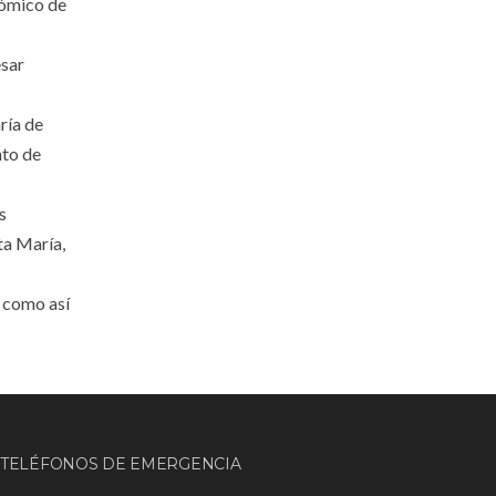
nómico de
esar
ría de
nto de
s
ta María,
n como así
TELÉFONOS DE EMERGENCIA