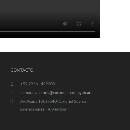
CONTACTO:
+54 2926 - 429200
comunicaciones@coronelsuarez.gob.ar
Av. Alsina 150 (7540) Coronel Suárez
Buenos Aires - Argentina