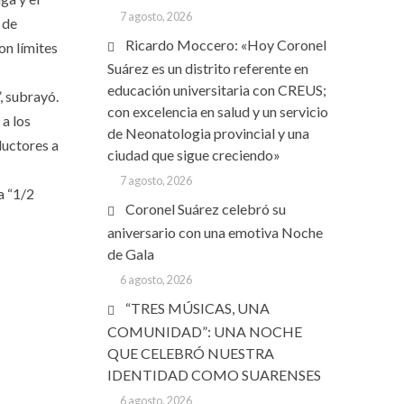
7 agosto, 2026
 de
Ricardo Moccero: «Hoy Coronel
on límites
Suárez es un distrito referente en
educación universitaria con CREUS;
, subrayó.
con excelencia en salud y un servicio
 a los
de Neonatologia provincial y una
ductores a
ciudad que sigue creciendo»
7 agosto, 2026
a “1/2
Coronel Suárez celebró su
aniversario con una emotiva Noche
de Gala
6 agosto, 2026
“TRES MÚSICAS, UNA
COMUNIDAD”: UNA NOCHE
QUE CELEBRÓ NUESTRA
IDENTIDAD COMO SUARENSES
6 agosto, 2026