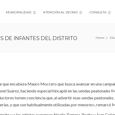
MUNICIPALIDAD
ATENCIÓN AL VECINO
CONSULTA
S DE INFANTES DEL DISTRITO
Home
Edu
ete que encabeza Mauro Moccero que busca avanzar en una campa
onel Suárez, haciendo especial hincapié en las sendas peatonales fre
uctores tomen conciencia que, al advertir esas sendas peatonales, 
derías, y que son habitualmente utilizadas por menores», remarcó 
ánsito y a las artistas suarenses Noelia Zamora, Pocha y Juan Colun