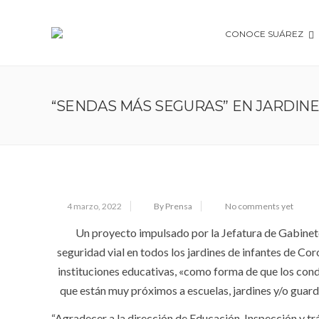
CONOCE SUÁREZ
“SENDAS MÁS SEGURAS” EN JARDINE
4 marzo, 2022
By Prensa
No comments yet
Un proyecto impulsado por la Jefatura de Gabin
seguridad vial en todos los jardines de infantes de Cor
instituciones educativas, «como forma de que los cond
que están muy próximos a escuelas, jardines y/o guar
“Agradecer a la dirección de Educación, Inspección y tr