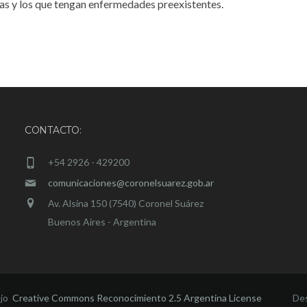
as y los que tengan enfermedades preexistentes.
CONTACTO:
+54 2926 - 429200
comunicaciones@coronelsuarez.gob.ar
Av. Alsina 150 (7540) Coronel Suárez
Buenos Aires - Argentina
ajo
Creative Commons Reconocimiento 2.5 Argentina License
Des