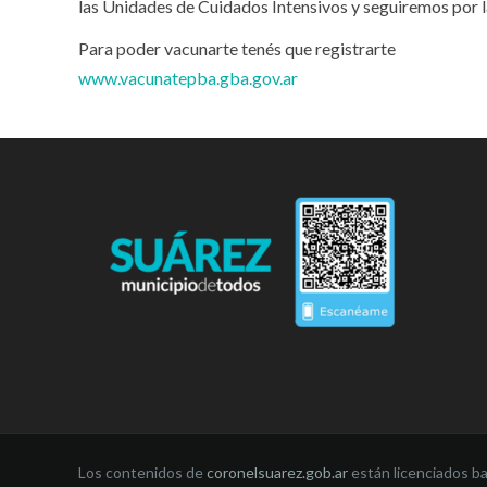
las Unidades de Cuidados Intensivos y seguiremos por l
Para poder vacunarte tenés que registrarte
www.vacunatepba.gba.gov.ar
Los contenidos de
coronelsuarez.gob.ar
están licenciados b