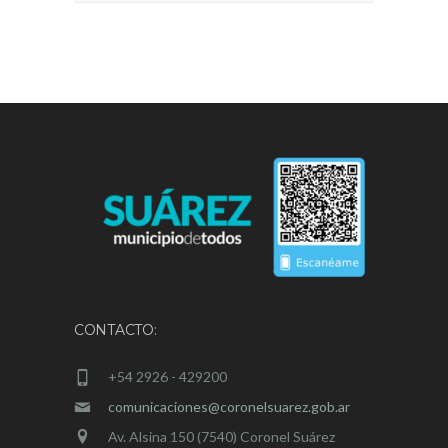
CONTACTO:
+54 2926 - 429200
comunicaciones@coronelsuarez.gob.ar
Av. Alsina 150 (7540) Coronel Suárez