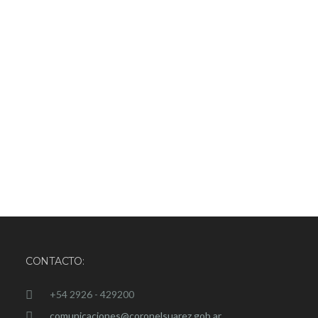
CONTACTO:
+54 2926 - 429200
comunicaciones@coronelsuarez.gob.ar