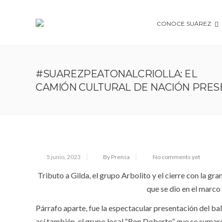
CONOCE SUÁREZ
#SUAREZPEATONALCRIOLLA: EL
CAMIÓN CULTURAL DE NACIÓN PRE
5 junio, 2023
By Prensa
No comments yet
Tributo a Gilda, el grupo Arbolito y el cierre con la gr
que se dio en el marco 
Párrafo aparte, fue la espectacular presentación del ba
así también, el grupo local “Ron Doberto” que se sumaro