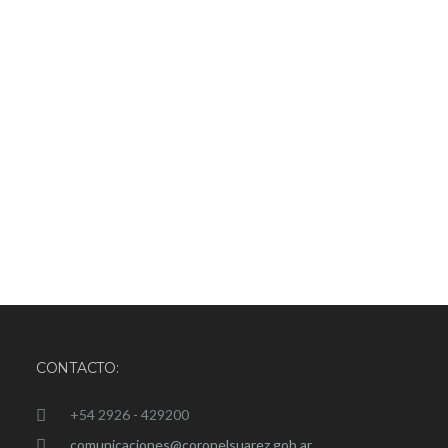
CONTACTO:
+54 2926 - 429200
comunicaciones@coronelsuarez.gob.ar