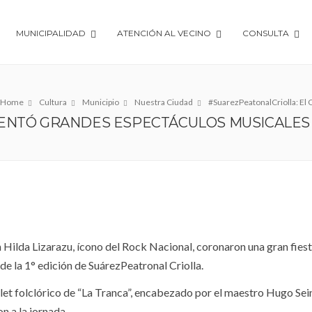
MUNICIPALIDAD
ATENCIÓN AL VECINO
CONSULTA
Home
Cultura
Municipio
Nuestra Ciudad
#SuarezPeatonalCriolla: El
SENTÓ GRANDES ESPECTÁCULOS MUSICALES
an Hilda Lizarazu, ícono del Rock Nacional, coronaron una gran fies
de la 1° edición de SuárezPeatronal Criolla.
llet folclórico de “La Tranca”, encabezado por el maestro Hugo Se
n a la jornada.