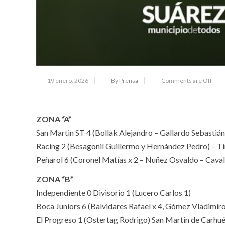
19 enero, 2026
By Prensa
Comments are Off
ZONA “A”
San Martin ST 4 (Bollak Alejandro – Gallardo Sebastiá
Racing 2 (Besagonil Guillermo y Hernández Pedro) – Ti
Peñarol 6 (Coronel Matías x 2 – Nuñez Osvaldo – Cavali
ZONA “B”
Independiente 0 Divisorio 1 (Lucero Carlos 1)
Boca Juniors 6 (Balvidares Rafael x 4, Gómez Vladimiro
El Progreso 1 (Ostertag Rodrigo) San Martin de Carhué