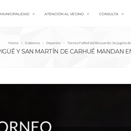
MUNICIPALIDAD
ATENCIÓN AL VECINO
CONSULTA
E
Home
Gobierno
Deportes
Torneo Fútbol del Recuerdo: Se jugó la 6t
 PIGÜÉ Y SAN MARTÍN DE CARHUÉ MANDAN E