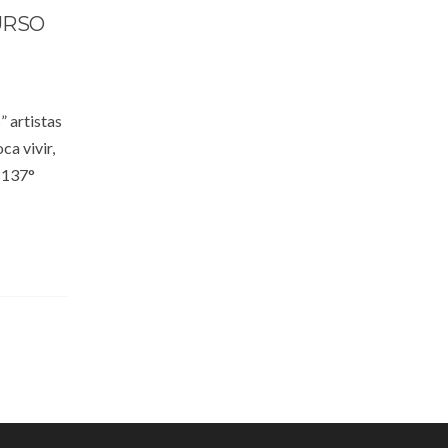
URSO
” artistas
ca vivir,
l 137°