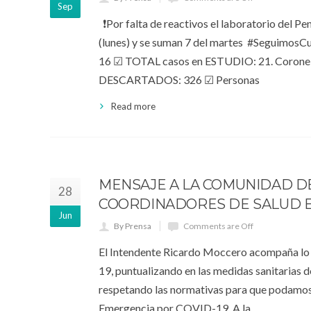
Sep
❗Por falta de reactivos el laboratorio del
(lunes) y se suman 7 del martes #Segui
16 ☑ TOTAL casos en ESTUDIO: 21. Coronel S
DESCARTADOS: 326 ☑ Personas
Read more
MENSAJE A LA COMUNIDAD D
28
COORDINADORES DE SALUD E
Jun
By Prensa
Comments are Off
El Intendente Ricardo Moccero acompaña lo
19, puntualizando en las medidas sanitarias d
respetando las normativas para que podamos 
Emergencia por COVID-19. A la