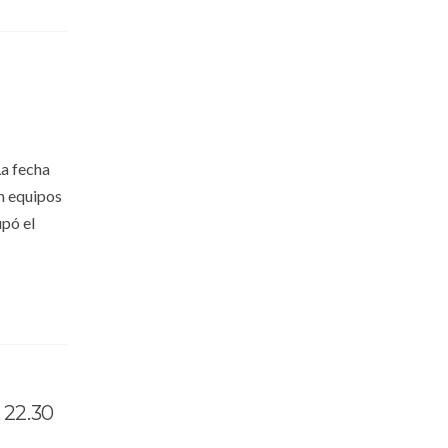
La fecha
án equipos
upó el
22.30