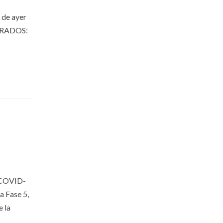
 de ayer
PERADOS:
a COVID-
a Fase 5,
e la