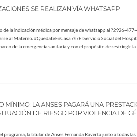
IZACIONES SE REALIZAN VÍA WHATSAPP
to de la indicación médica por mensaje de whatsapp al ?2926-477-
arse al Materno. #QuedateEnCasa ?‍⚕️?El Servicio Social del Hospit
arco de la emergencia sanitaria y con el propósito de restringir la
IO MÍNIMO: LA ANSES PAGARÁ UNA PRESTAC
ITUACIÓN DE RIESGO POR VIOLENCIA DE G
l programa, la titular de Anses Fernanda Raverta junto a todas las