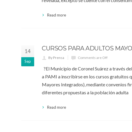
revelada, excepto se cuente con el consentimi
Read more
CURSOS PARA ADULTOS MAYOR
14
By Prensa
Comments are Off
Sep
?El Municipio de Coronel Suárez a través del
a PAMI a inscribirse en los cursos gratuitos
Mayores Integrados), mediante convenios fi
diferentes propuestas a la población adulta
Read more