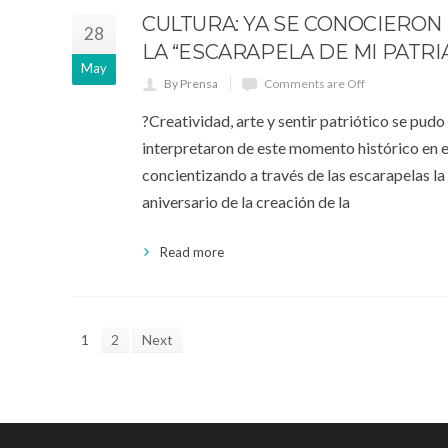
CULTURA: YA SE CONOCIERO
28
LA “ESCARAPELA DE MI PATRI
May
By Prensa
Comments are Off
?Creatividad, arte y sentir patriótico se pud
interpretaron de este momento histórico en el
concientizando a través de las escarapelas l
aniversario de la creación de la
Read more
1
2
Next