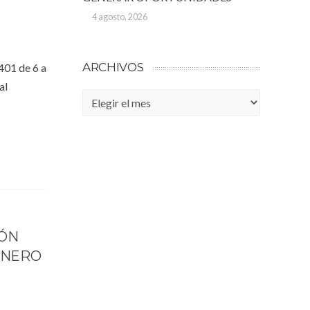
4 agosto, 2026
ARCHIVOS
401 de 6 a
al
Archivos
IÓN
ÉNERO