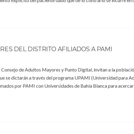
ento explícito del paciente dado que de lo contrario se incurre en 
ES DEL DISTRITO AFILIADOS A PAMI
 Consejo de Adultos Mayores y Punto Digital, invitan a la població
 que se dictarán a través del programa UPAMI (Universidad para A
rmados por PAMI con Universidades de Bahía Blanca para acercar