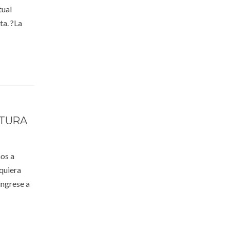
tual
ta. ?La
NTURA
os a
quiera
ingrese a