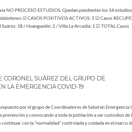
 Penna NO PROCESÓ ESTUDIOS. Quedan pendientes los 14 estudios
mosCuidándonos ☑ CASOS POSITIVOS ACTIVOS: 1 ☑ Casos RECU
uárez: 18 / Huanguelén: 2 / Villa La Arcadia: 1 ☑ TOTAL Casos
E CORONEL SUÁREZ DEL GRUPO DE
N LA EMERGENCIA COVID-19
 expuesto por el grupo de Coordinadores de Salud en Emergenci
e prevención y convocando a toda la población a ser custodios de l
continuar con la “normalidad” controlada y cuidada en el marco d