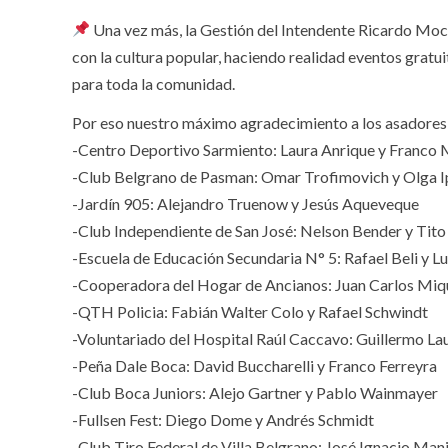
Una vez más, la Gestión del Intendente Ricardo Mocc
con la cultura popular, haciendo realidad eventos gratu
para toda la comunidad.
Por eso nuestro máximo agradecimiento a los asadores
-Centro Deportivo Sarmiento: Laura Anrique y Franco
-Club Belgrano de Pasman: Omar Trofimovich y Olga I
-Jardín 905: Alejandro Truenow y Jesús Aqueveque
-Club Independiente de San José: Nelson Bender y Tito
-Escuela de Educación Secundaria N° 5: Rafael Beli y Lu
-Cooperadora del Hogar de Ancianos: Juan Carlos Miqu
-QTH Policia: Fabián Walter Colo y Rafael Schwindt
-Voluntariado del Hospital Raúl Caccavo: Guillermo La
-Peña Dale Boca: David Buccharelli y Franco Ferreyra
-Club Boca Juniors: Alejo Gartner y Pablo Wainmayer
-Fullsen Fest: Diego Dome y Andrés Schmidt
-Club Tiro Federal de Villa Belgrano: José Ignacio Ma