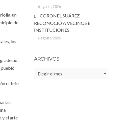
6 agosto, 2026
iolla, un
CORONEL SUÁREZ
nicipio de
RECONOCIÓ A VECINOS E
INSTITUCIONES
6 agosto, 2026
ales, los
ARCHIVOS
 agradeció
l pueblo
Archivos
ón el Jefe
narias.
 una
 y el arte