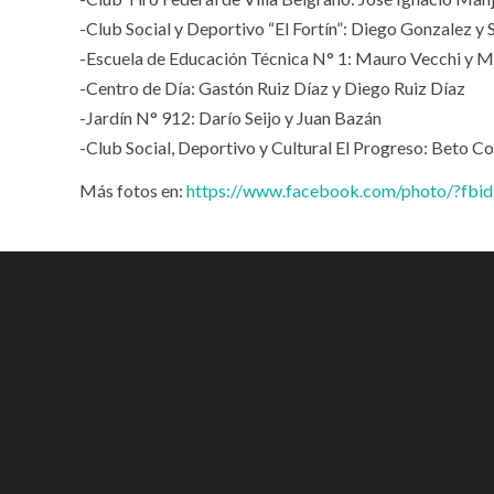
-Club Social y Deportivo “El Fortín”: Diego Gonzalez 
-Escuela de Educación Técnica N° 1: Mauro Vecchi y M
-Centro de Día: Gastón Ruiz Díaz y Diego Ruiz Díaz
-Jardín N° 912: Darío Seijo y Juan Bazán
-Club Social, Deportivo y Cultural El Progreso: Beto C
Más fotos en:
https://www.facebook.com/photo/?f