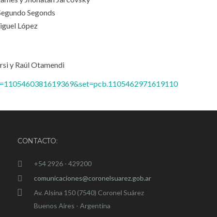
y Segundo Segonds
iguel López
orsi y Raúl Otamendi
bid=1105460381619369&set=pcb.1105462971619110
CONTACTO:
+54 2926 - 429200
comunicaciones@coronelsuarez.gob.ar
Av. Alsina 150 (7540) Coronel Suárez
Buenos Aires - Argentina