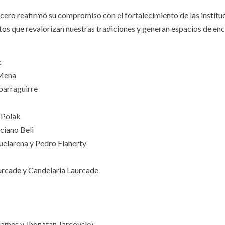
ero reafirmó su compromiso con el fortalecimiento de las institu
itos que revalorizan nuestras tradiciones y generan espacios de en
:
 Mena
parraguirre
 Polak
ciano Beli
elarena y Pedro Flaherty
urcade y Candelaria Laurcade
njames y Jhonatan Jarcovsky