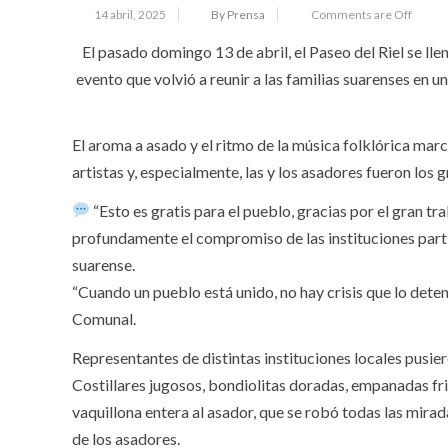
14 abril, 2025
By Prensa
Comments are Off
El pasado domingo 13 de abril, el Paseo del Riel se llen
evento que volvió a reunir a las familias suarenses en u
El aroma a asado y el ritmo de la música folklórica marca
artistas y, especialmente, las y los asadores fueron los
“Esto es gratis para el pueblo, gracias por el gran t
profundamente el compromiso de las instituciones partic
suarense.
“Cuando un pueblo está unido, no hay crisis que lo dete
Comunal.
Representantes de distintas instituciones locales pusier
Costillares jugosos, bondiolitas doradas, empanadas frita
vaquillona entera al asador, que se robó todas las mirad
de los asadores.