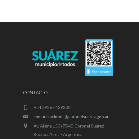
CONTACTO:
+54 2926 - 429200
comunicaciones@coronelsuarez.gob.ar
Av. Alsina 150 (7540) Coronel Suárez
Buenos Aires - Argentina