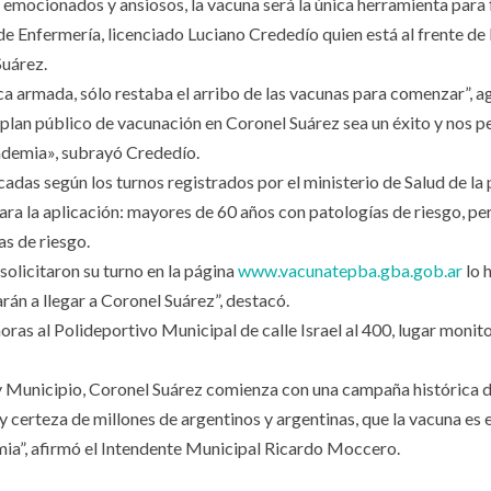
emocionados y ansiosos, la vacuna será la única herramienta para 
e Enfermería, licenciado Luciano Crededío quien está al frente de 
Suárez.
ica armada, sólo restaba el arribo de las vacunas para comenzar”, a
plan público de vacunación en Coronel Suárez sea un éxito y nos p
andemia», subrayó Crededío.
adas según los turnos registrados por el ministerio de Salud de la 
ara la aplicación: mayores de 60 años con patologías de riesgo, pe
s de riesgo.
solicitaron su turno en la página
www.vacunatepba.gba.gob.ar
lo 
rán a llegar a Coronel Suárez”, destacó.
horas al Polideportivo Municipal de calle Israel al 400, lugar moni
 y Municipio, Coronel Suárez comienza con una campaña histórica 
 certeza de millones de argentinos y argentinas, que la vacuna es e
demia”, afirmó el Intendente Municipal Ricardo Moccero.