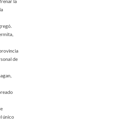
frenar la
la
gregó.
ermita,
provincia
rsonal de
hagan,
toreado
de
l único