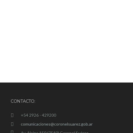
CONTACTO:
+54 2926 - 429200
comunicaciones@coronelsuarez.gob.ar
Av. Alsina 150 (7540) Coronel Suárez