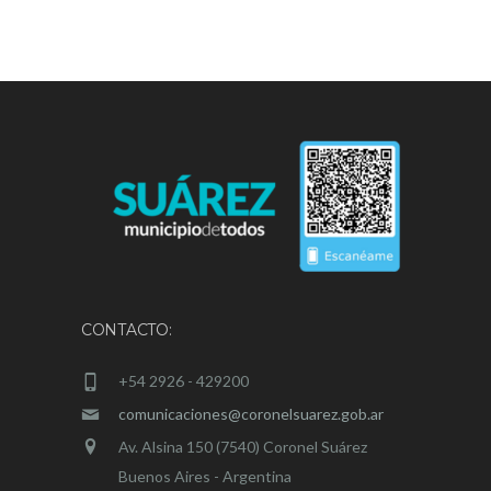
CONTACTO:
+54 2926 - 429200
comunicaciones@coronelsuarez.gob.ar
Av. Alsina 150 (7540) Coronel Suárez
Buenos Aires - Argentina