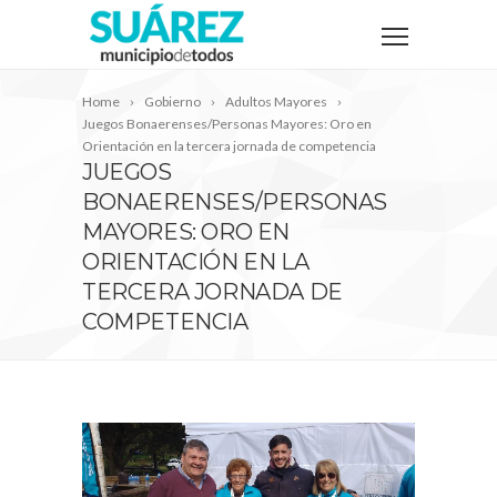
Home
Gobierno
Adultos Mayores
Juegos Bonaerenses/Personas Mayores: Oro en
Orientación en la tercera jornada de competencia
JUEGOS
BONAERENSES/PERSONAS
MAYORES: ORO EN
ORIENTACIÓN EN LA
TERCERA JORNADA DE
COMPETENCIA