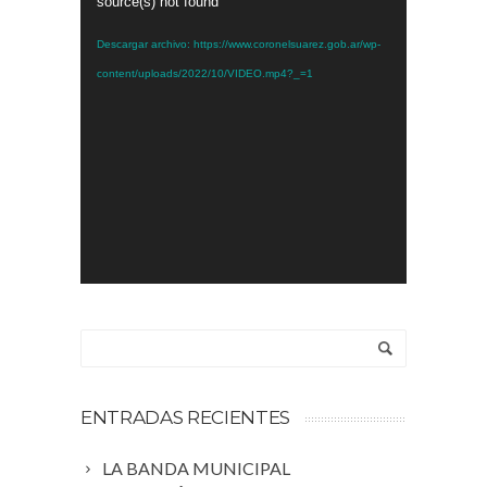
de
source(s) not found
vídeo
Descargar archivo: https://www.coronelsuarez.gob.ar/wp-
content/uploads/2022/10/VIDEO.mp4?_=1
ENTRADAS RECIENTES
LA BANDA MUNICIPAL