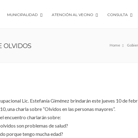
MUNICIPALIDAD
ATENCIÓN AL VECINO
CONSULTA
E OLVIDOS
Home
Gobie
cupacional Lic. Estefanía Giménez brindarán este jueves 10 de febre
 10, una charla sobre “Olvidos en las personas mayores”.
el encuentro charlarán sobre:
 olvidos son problemas de salud?
ido porque tengo mucha edad?